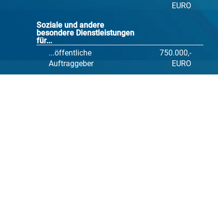
EURO
Soziale und andere
besondere Dienstleistungen
für...
...öffentliche
750.000,-
Auftraggeber
EURO
...Sektorenauftraggeber
1.000.000,-
EURO
Sonstige Auftraggeber
Bauaufträge
5.382.000,-
EURO
Konzessionen
5.382.000,-
EURO